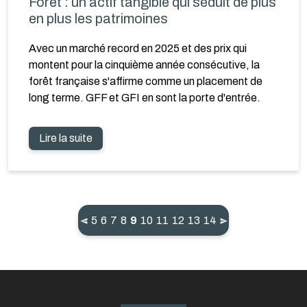
Forêt : un actif tangible qui séduit de plus
en plus les patrimoines
Avec un marché record en 2025 et des prix qui
montent pour la cinquième année consécutive, la
forêt française s'affirme comme un placement de
long terme. GFF et GFI en sont la porte d'entrée.
Lire la suite
(current)
5
6
7
8
9
10
11
12
13
14